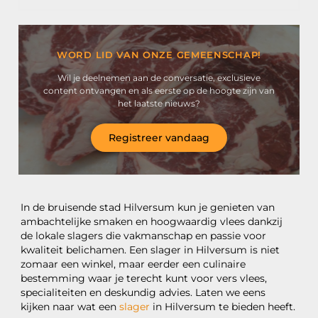
WORD LID VAN ONZE GEMEENSCHAP!
Wil je deelnemen aan de conversatie, exclusieve
content ontvangen en als eerste op de hoogte zijn van
het laatste nieuws?
Registreer vandaag
In de bruisende stad Hilversum kun je genieten van
ambachtelijke smaken en hoogwaardig vlees dankzij
de lokale slagers die vakmanschap en passie voor
kwaliteit belichamen. Een slager in Hilversum is niet
zomaar een winkel, maar eerder een culinaire
bestemming waar je terecht kunt voor vers vlees,
specialiteiten en deskundig advies. Laten we eens
kijken naar wat een
slager
in Hilversum te bieden heeft.