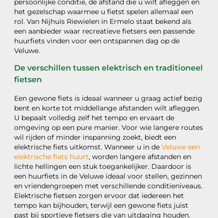
persoonlijke conditie, de afstand die u wilt afleggen en
het gezelschap waarmee u fietst spelen allemaal een
rol. Van Nijhuis Riewielen in Ermelo staat bekend als
een aanbieder waar recreatieve fietsers een passende
huurfiets vinden voor een ontspannen dag op de
Veluwe.
De verschillen tussen elektrisch en traditioneel
fietsen
Een gewone fiets is ideaal wanneer u graag actief bezig
bent en korte tot middellange afstanden wilt afleggen.
U bepaalt volledig zelf het tempo en ervaart de
omgeving op een pure manier. Voor wie langere routes
wil rijden of minder inspanning zoekt, biedt een
elektrische fiets uitkomst. Wanneer u in de
Veluwe een
elektrische fiets huurt
, worden langere afstanden en
lichte hellingen een stuk toegankelijker. Daardoor is
een huurfiets in de Veluwe ideaal voor stellen, gezinnen
en vriendengroepen met verschillende conditieniveaus.
Elektrische fietsen zorgen ervoor dat iedereen het
tempo kan bijhouden, terwijl een gewone fiets juist
past bij sportieve fietsers die van uitdaging houden.