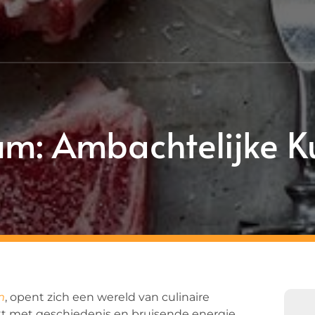
sum: Ambachtelijke Ku
m
, opent zich een wereld van culinaire
t met geschiedenis en bruisende energie,