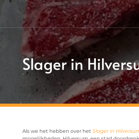
Slager in Hilver
Als we het hebben over het
Slager in Hilversu
mogelijkheden. Hilversum, een stad doordrenk