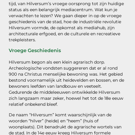
tijd, van Hilversum’s vroege oorsprong tot zijn huidige
status als een belangrijk mediacentrum. Wat kun je
verwachten te lezen? We gaan dieper in op de vroege
geschiedenis van de stad, hoe de industriële revolutie
Hilversum vormde, de opkomst als mediahub, zijn
architecturale erfgoed, en de culturele en recreatieve
trekpleisters.
Vroege Geschiedenis
Hilversum begon als een klein agrarisch dorp.
Archeologische vondsten suggereren dat er al rond
900 na Christus menselijke bewoning was. Het gebied
bestond voornamelijk uit heidevelden en bossen, en de
bewoners leefden van landbouw en veeteelt.
Gedurende de middeleeuwen ontwikkelde Hilversum
zich langzaam maar zeker, hoewel het tot de 18e eeuw
relatief onbekend bleef.
De naam “Hilversum” komt waarschijnlijk van de
woorden “hilver” (heide) en “heem” (huis of
woonplaats). Dit benadrukt de agrarische wortels van
de stad. In de 14e eeuw kreeg Hilversum formele