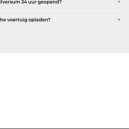
Hilversum 24 uur geopend?
▼
che voertuig opladen?
▼