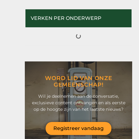
VERKEN PER ONDERWERP
WORD LID VAN ONZE
GEMEENSCHAP!
Wil je deelnemen aan de conversatie,
exclusieve content ontvangen en als eerste
op de hoogte zijn van het laatste nieuws?
Registreer vandaag