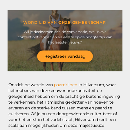
WORD LID VAN ONZE GEMEENSCHAP!
Wil je deelnemen aan de conversatie, exclusieve
content ontvangen en als eerste op de hoogte zijn van
het laatste nieuws?
Registreer vandaag
Ontdek de wereld van
paardrijden
in Hilversum, waar
liefhebbers van deze eeuwenoude activiteit de
gelegenheid hebben om de prachtige buitenomgeving
te verkennen, het ritmische gekletter van hoeven te
ervaren en de sterke band tussen mens en paard te
cultiveren. Of je nu een doorgewinterde ruiter bent of
voor het eerst in het zadel stapt, Hilversum biedt een
scala aan mogelijkheden om deze majestueuze