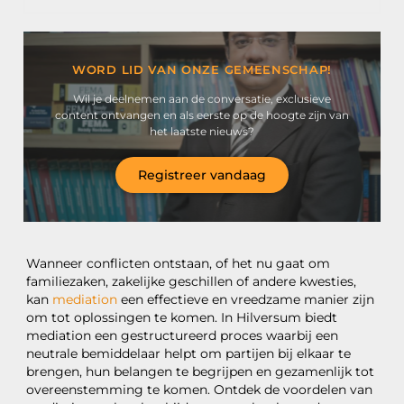
WORD LID VAN ONZE GEMEENSCHAP!
Wil je deelnemen aan de conversatie, exclusieve
content ontvangen en als eerste op de hoogte zijn van
het laatste nieuws?
Registreer vandaag
Wanneer conflicten ontstaan, of het nu gaat om
familiezaken, zakelijke geschillen of andere kwesties,
kan
mediation
een effectieve en vreedzame manier zijn
om tot oplossingen te komen. In Hilversum biedt
mediation een gestructureerd proces waarbij een
neutrale bemiddelaar helpt om partijen bij elkaar te
brengen, hun belangen te begrijpen en gezamenlijk tot
overeenstemming te komen. Ontdek de voordelen van