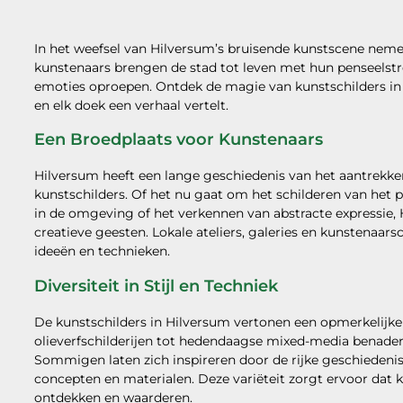
In het weefsel van Hilversum’s bruisende kunstscene nem
kunstenaars brengen de stad tot leven met hun penseelstr
emoties oproepen. Ontdek de magie van kunstschilders in H
en elk doek een verhaal vertelt.
Een Broedplaats voor Kunstenaars
Hilversum heeft een lange geschiedenis van het aantrekken
kunstschilders. Of het nu gaat om het schilderen van het 
in de omgeving of het verkennen van abstracte expressie,
creatieve geesten. Lokale ateliers, galeries en kunstenaars
ideeën en technieken.
Diversiteit in Stijl en Techniek
De kunstschilders in Hilversum vertonen een opmerkelijke div
olieverfschilderijen tot hedendaagse mixed-media benaderin
Sommigen laten zich inspireren door de rijke geschiedeni
concepten en materialen. Deze variëteit zorgt ervoor dat
ontdekken en waarderen.