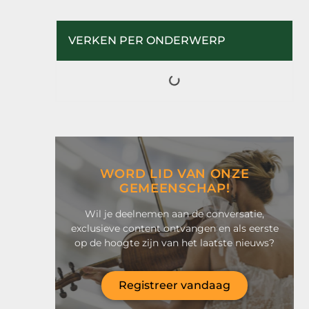
VERKEN PER ONDERWERP
WORD LID VAN ONZE
GEMEENSCHAP!
Wil je deelnemen aan de conversatie,
exclusieve content ontvangen en als eerste
op de hoogte zijn van het laatste nieuws?
Registreer vandaag