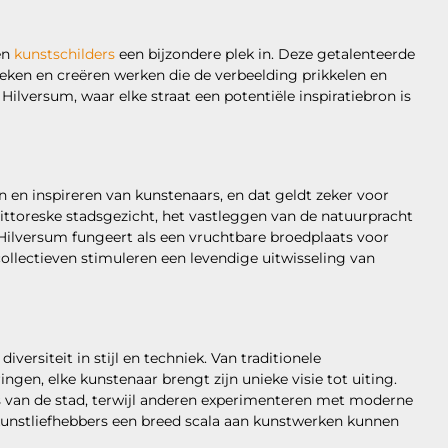
en
kunstschilders
een bijzondere plek in. Deze getalenteerde
eken en creëren werken die de verbeelding prikkelen en
ilversum, waar elke straat een potentiële inspiratiebron is
 en inspireren van kunstenaars, en dat geldt zeker voor
pittoreske stadsgezicht, het vastleggen van de natuurpracht
 Hilversum fungeert als een vruchtbare broedplaats voor
collectieven stimuleren een levendige uitwisseling van
ersiteit in stijl en techniek. Van traditionele
gen, elke kunstenaar brengt zijn unieke visie tot uiting.
s van de stad, terwijl anderen experimenteren met moderne
 kunstliefhebbers een breed scala aan kunstwerken kunnen