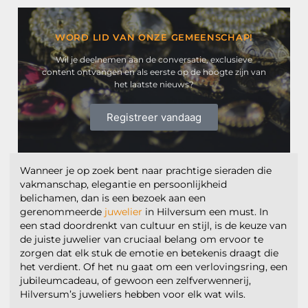
WORD LID VAN ONZE GEMEENSCHAP!
Wil je deelnemen aan de conversatie, exclusieve
content ontvangen en als eerste op de hoogte zijn van
het laatste nieuws?
Registreer vandaag
Wanneer je op zoek bent naar prachtige sieraden die
vakmanschap, elegantie en persoonlijkheid
belichamen, dan is een bezoek aan een
gerenommeerde
juwelier
in Hilversum een must. In
een stad doordrenkt van cultuur en stijl, is de keuze van
de juiste juwelier van cruciaal belang om ervoor te
zorgen dat elk stuk de emotie en betekenis draagt die
het verdient. Of het nu gaat om een verlovingsring, een
jubileumcadeau, of gewoon een zelfverwennerij,
Hilversum’s juweliers hebben voor elk wat wils.