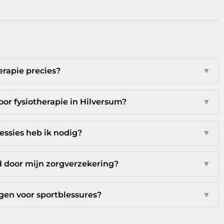
erapie precies?
▼
oor fysiotherapie in Hilversum?
▼
ssies heb ik nodig?
▼
d door mijn zorgverzekering?
▼
jgen voor sportblessures?
▼