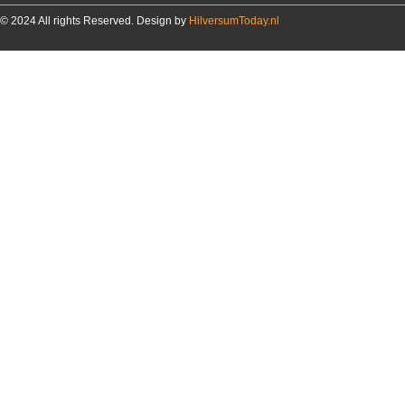
© 2024 All rights Reserved. Design by
HilversumToday.nl