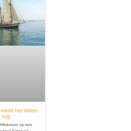
vanaf het Water:
Stijl
Hilversum op een
n boot huren en