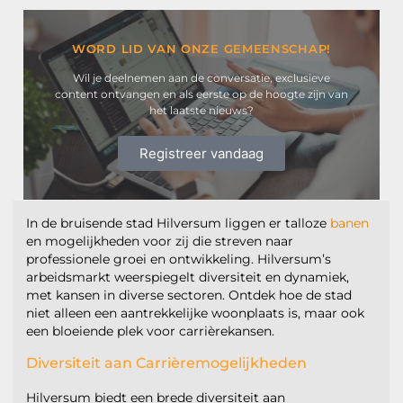
WORD LID VAN ONZE GEMEENSCHAP!
Wil je deelnemen aan de conversatie, exclusieve
content ontvangen en als eerste op de hoogte zijn van
het laatste nieuws?
Registreer vandaag
In de bruisende stad Hilversum liggen er talloze
banen
en mogelijkheden voor zij die streven naar
professionele groei en ontwikkeling. Hilversum’s
arbeidsmarkt weerspiegelt diversiteit en dynamiek,
met kansen in diverse sectoren. Ontdek hoe de stad
niet alleen een aantrekkelijke woonplaats is, maar ook
een bloeiende plek voor carrièrekansen.
Diversiteit aan Carrièremogelijkheden
Hilversum biedt een brede diversiteit aan