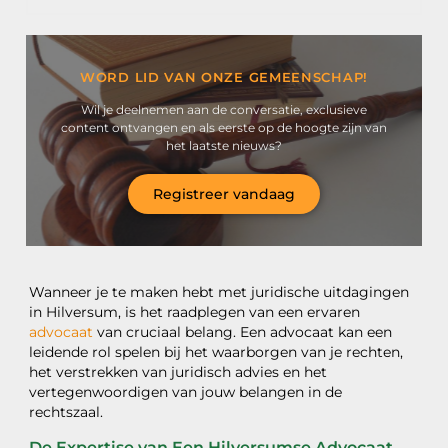
WORD LID VAN ONZE GEMEENSCHAP!
Wil je deelnemen aan de conversatie, exclusieve
content ontvangen en als eerste op de hoogte zijn van
het laatste nieuws?
Registreer vandaag
Wanneer je te maken hebt met juridische uitdagingen
in Hilversum, is het raadplegen van een ervaren
advocaat
van cruciaal belang. Een advocaat kan een
leidende rol spelen bij het waarborgen van je rechten,
het verstrekken van juridisch advies en het
vertegenwoordigen van jouw belangen in de
rechtszaal.
De Expertise van Een Hilversumse Advocaat